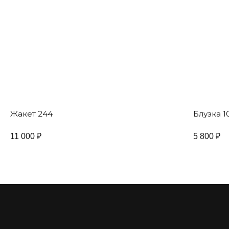
Жакет 244
Блузка 1
11 000
₽
5 800
₽