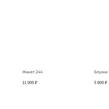
Жакет 244
Блузка 
11 000
₽
5 800
₽