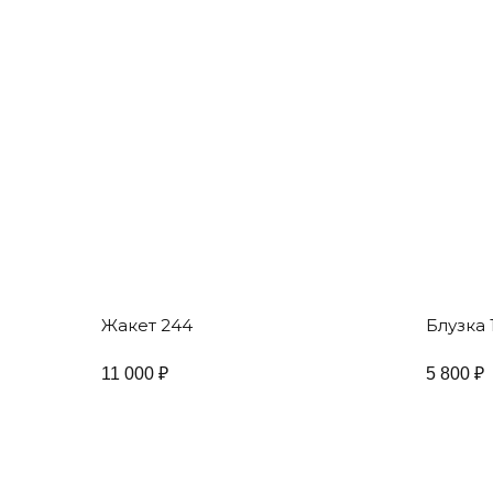
Жакет 244
Блузка 
11 000
₽
5 800
₽