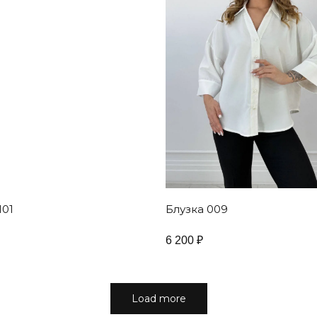
101
Блузка 009
6 200
₽
Load more